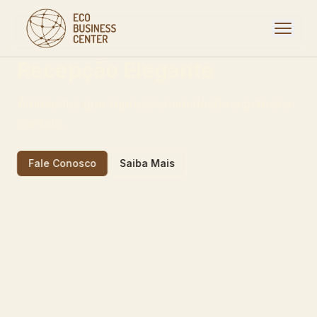
Menu
Recepção Elegante
Ambientes que impressionam desde o primeiro
contato.
Fale Conosco
Saiba Mais