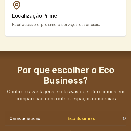
Localização Prime
Fácil acesso e próximo a serviços essenciais.
Por que escolher o Eco
Business?
Confira as vantagens exclusivas que oferecemos em
comparação com outros espaços comerciais
Características
Eco Business
Out